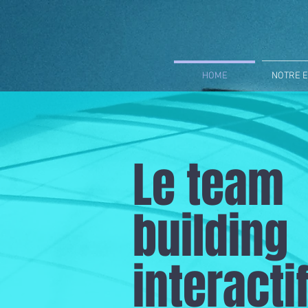
HOME
NOTRE E
Le team
building
interacti