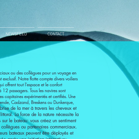
NEWSFEED
CONTACT
rciaux ou des collègues pour un voyage en
exclusif. Notre flotte compte divers voiliers
i offrent tout l’espace et le confort
'à 12 passagers. Tous les navires sont
es capitaines expérimentés et certifiés. Une
Ostende, Cadzand, Breskens ou Dunkerque,
a brise de la mer à travers les cheveux et
littoral. La force de la nature nécessite la
sur le bateau: vous créez un sentiment
, collègues ou partenaires commerciaux.
ieurs bateaux peuvent être déployés et