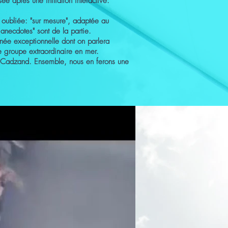
e après une initiation interactive:
s oubliée: "sur mesure", adaptée au
anecdotes" sont de la partie.
ée exceptionnelle dont on parlera
 groupe extraordinaire en mer.
 Cadzand. Ensemble, nous en ferons une