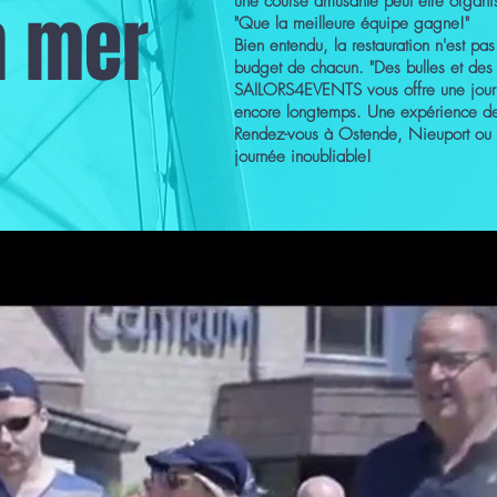
une course amusante peut être organisé
n mer
"Que la meilleure équipe gagne!"
Bien entendu, la restauration n'est pa
budget de chacun. "Des bulles et des 
SAILORS4EVENTS vous offre une journ
encore longtemps. Une expérience de
Rendez-vous à Ostende, Nieuport ou
journée inoubliable!