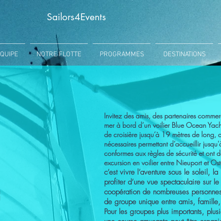
Sailors4Events
QUIPE
NOTRE FLOTTE
PROGRAMMES
DESTINATIONS
Invitez des amis, des partenaires comme
mer à bord d’un voilier Blue Ocean Yacht 
de croisière jusqu’à 19 mètres de long, qu
nécessaires permettant d’accueillir jusqu
conformes aux règles de sécurité et ont d
excursion en voilier entre Nieuport et 
c’est vivre l’aventure sous le soleil, l
profiter d’une vue spectaculaire sur le 
f
coopération de nombreuses personnes 
de groupe unique entre amis, famille
Pour les groupes plus importants, plus