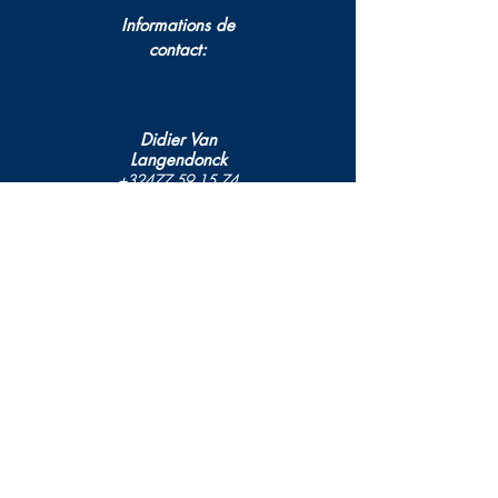
Informations de
contact:
Didier Van
Langendonck
+32477 59 15 74
didier.vanlangendonck@gm
ail.com
Tous droits réservés par
Sailors4Events.be 2019
Politique de confidentialité
|
Politique relative aux
cookies
Fièrement créé par
www.webdesignvercnocke.be